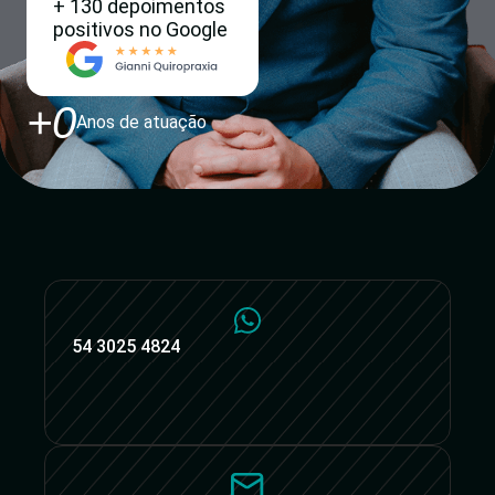
+ 130 depoimentos
positivos no Google
+
0
Anos de atuação
54 3025 4824